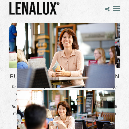
BUNDESTAGSKANDIDATIN DIE GRÜNEN
Der Politikerin Stephanie Reinhold habe ich eine Reportage
empfohlen, denn so konnte ich authentische Bilder der
Politikerin fotografieren. Eine Businessreportage für die
Bundestagskandidatin. Bei der Reportagefotografie gefällt
mir die Bewegung der Bilder und die Menschen mit einem
echten Lächeln zu fotografieren.