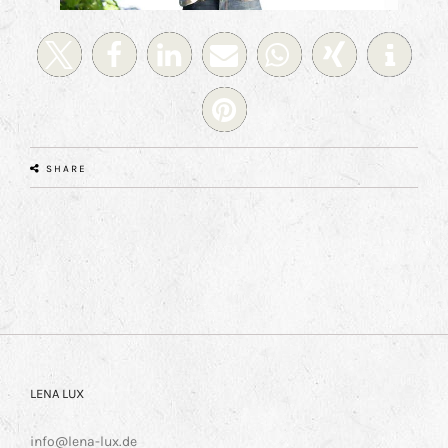
SHARE
LENA LUX
info@lena-lux.de